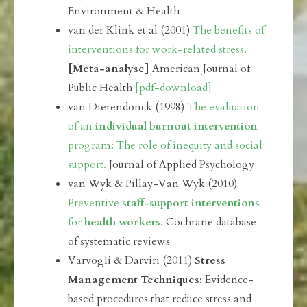
Environment & Health
van der Klink et al (2001)
The benefits of
interventions for work-related stress.
[Meta-analyse]
American Journal of
Public Health
[pdf-download]
van Dierendonck (1998)
The evaluation
of an
individual burnout intervention
program: The role of inequity and social
support.
Journal of Applied Psychology
van Wyk & Pillay-Van Wyk (2010)
Preventive
staff-support interventions
for
health workers
.
Cochrane database
of systematic reviews
Varvogli & Darviri (2011)
Stress
Management Techniques
: Evidence-
based procedures that reduce stress and