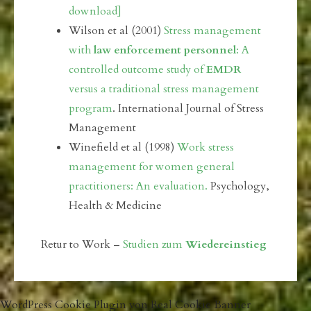
download]
Wilson et al (2001)
Stress management
with
law enforcement personnel
: A
controlled outcome study of
EMDR
versus a traditional stress management
program
. International Journal of Stress
Management
Winefield et al (1998)
Work stress
management for women general
practitioners: An evaluation.
Psychology,
Health & Medicine
Retur to Work –
Studien zum
Wiedereinstieg
WordPress Cookie Plugin von Real Cookie Banner