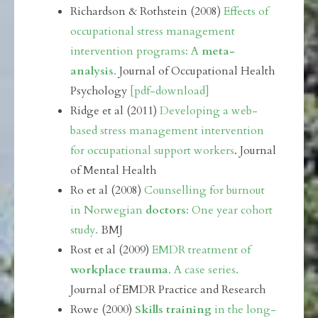
Richardson & Rothstein (2008)
Effects of
occupational stress management
intervention programs: A
meta-
analysis
.
Journal of Occupational Health
Psychology
[pdf-download]
Ridge et al (2011)
Developing a web-
based stress management intervention
for occupational support workers
. Journal
of Mental Health
Ro et al (2008)
Counselling for burnout
in Norwegian
doctors
: One year cohort
study.
BMJ
Rost et al (2009)
EMDR treatment of
workplace trauma
. A case series.
Journal of EMDR Practice and Research
Rowe (2000)
Skills training
in the long-