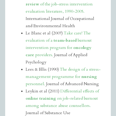
review
of the job-stress intervention
evaluation literature, 1990-2005.
International Journal of Occupational
and Environmental Health
Le Blanc et al (2007)
Take care! The
evaluation of a
team-based
burnout
intervention program for
oncology
care
providers.
Journal of Applied
Psychology
Lees & Ellis (1990)
The design of a stress-
management programme for
nursing
personnel.
Journal of Advanced Nursing
Leykin et al (2011)
Differential effects of
online training
on job-related burnout
among substance abuse counsellors.
Journal of Substance Use