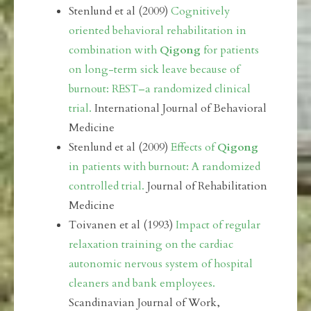
Stenlund et al (2009)
Cognitively
oriented behavioral rehabilitation in
combination with
Qigong
for patients
on long-term sick leave because of
burnout: REST–a randomized clinical
trial.
International Journal of Behavioral
Medicine
Stenlund et al (2009)
Effects of
Qigong
in patients with burnout: A randomized
controlled trial.
Journal of Rehabilitation
Medicine
Toivanen et al (1993)
Impact of regular
relaxation training on the cardiac
autonomic nervous system of hospital
cleaners and bank employees.
Scandinavian Journal of Work,