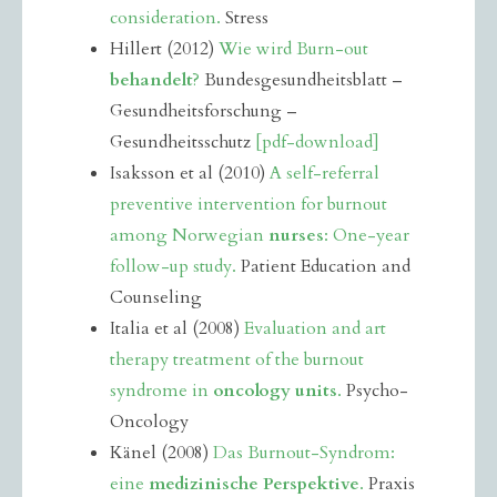
consideration.
Stress
Hillert (2012)
Wie wird Burn-out
behandelt
?
Bundesgesundheitsblatt –
Gesundheitsforschung –
Gesundheitsschutz
[pdf-download]
Isaksson et al (2010)
A self-referral
preventive intervention for burnout
among Norwegian
nurses
: One-year
follow-up study.
Patient Education and
Counseling
Italia et al (2008)
Evaluation and art
therapy treatment of the burnout
syndrome in
oncology units
.
Psycho-
Oncology
Känel (2008)
Das Burnout-Syndrom:
eine
medizinische Perspektive
.
Praxis