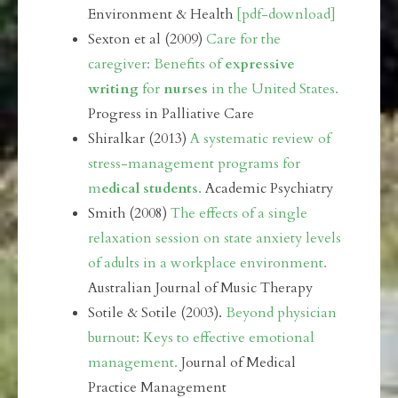
Environment & Health
[pdf-download]
Sexton et al (2009)
Care for the
caregiver: Benefits of
expressive
writing
for
nurses
in the United States.
Progress in Palliative Care
Shiralkar (2013)
A systematic review of
stress-management programs for
m
edical students
.
Academic Psychiatry
Smith (2008)
The effects of a single
relaxation session on state anxiety levels
of adults in a workplace environment.
Australian Journal of Music Therapy
Sotile & Sotile (2003).
Beyond physician
burnout: Keys to effective emotional
management.
Journal of Medical
Practice Management