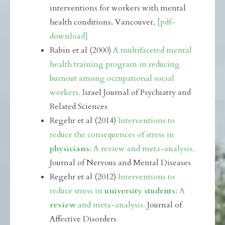
interventions for workers with mental
health conditions. Vancouver.
[pdf-
download]
Rabin et al (2000)
A multifaceted mental
health training program in reducing
burnout among occupational social
workers.
Israel Journal of Psychiatry and
Related Sciences
Regehr et al (2014)
Interventions to
reduce the consequences of stress in
physicians
: A review and meta-analysis.
Journal of Nervous and Mental Diseases
Regehr et al (2012)
Interventions to
reduce stress in
university students
: A
review
and meta-analysis.
Journal of
Affective Disorders