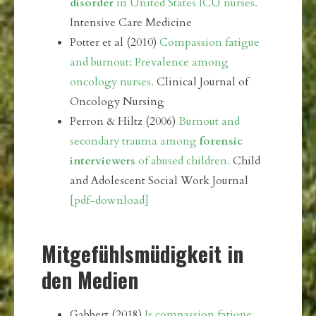
disorder
in United States ICU nurses.
Intensive Care Medicine
Potter et al (2010)
Compassion fatigue
and burnout: Prevalence among
oncology nurses.
Clinical Journal of
Oncology Nursing
Perron & Hiltz (2006)
Burnout and
secondary trauma among
forensic
interviewers
of abused children.
Child
and Adolescent Social Work Journal
[pdf-download]
Mitgefühlsmüdigkeit in
den Medien
Gabbert (2018)
Is compassion fatigue