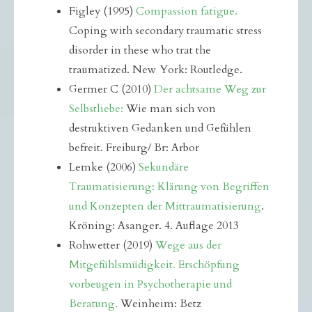
Figley (1995)
Compassion fatigue.
Coping with secondary traumatic stress
disorder in these who trat the
traumatized. New York: Routledge.
Germer C (2010)
Der achtsame Weg zur
Selbstliebe:
Wie man sich von
destruktiven Gedanken und Gefühlen
befreit. Freiburg/ Br: Arbor
Lemke (2006)
Sekundäre
Traumatisierung: Klärung von Begriffen
und Konzepten der Mittraumatisierung
.
Kröning: Asanger. 4. Auflage 2013
Rohwetter (2019)
W
ege aus der
Mitgefühlsmüdigkeit. Erschöpfung
vorbeugen in Psychotherapie und
Beratung
.
Weinheim: Betz